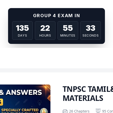
GROUP 4 EXAM IN
135
22
55
33
DAYS
HOURS
MINUTES
SECONDS
TNPSC TAMIL&
MATERIALS
Product information
Number of chapters
Number of contents
Course Validity
26 Chapters
95 Co